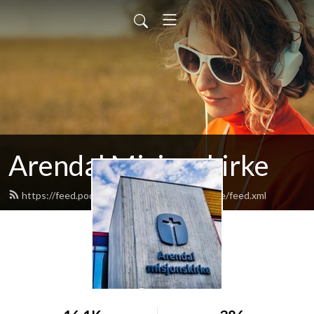
Arendal Misjonskirke
https://feed.podbean.com/arendalmisjonskirke/feed.xml