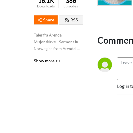
16.1K
386
Downloads
Episodes
Share
RSS
Taler fra Arendal 
Comment
Misjonskirke - Sermons in 
Norwegian from Arendal 
Misjonskirke
Show more >>
Log in t