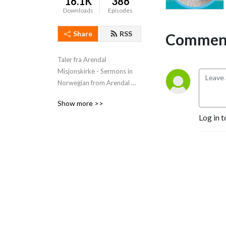
16.1K
386
Downloads
Episodes
Share
RSS
Comment
Taler fra Arendal 
Misjonskirke - Sermons in 
Norwegian from Arendal 
Misjonskirke
Show more >>
Log in t